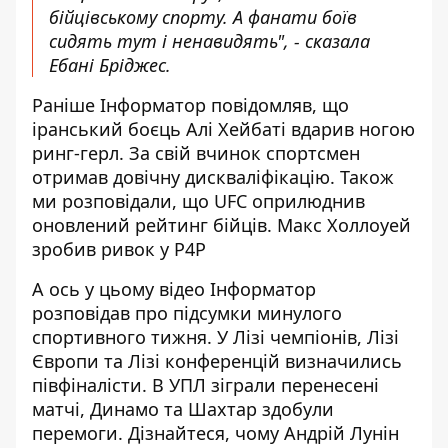
бійцівському спорту. А фанати боїв
сидять тут і ненавидять", - сказала
Ебані Бріджес.
Раніше Інформатор повідомляв, що
іранський боєць Алі Хейбаті вдарив ногою
ринг-герл
. За свій вчинок спортсмен
отримав довічну дискваліфікацію. Також
ми розповідали, що
UFC оприлюднив
оновлений рейтинг бійців
. Макс Холлоуей
зробив ривок у P4P
А ось у цьому відео Інформатор
розповідав про підсумки минулого
спортивного тижня. У Лізі чемпіонів, Лізі
Європи та Лізі конференцій визначились
півфіналісти. В УПЛ зіграли перенесені
матчі, Динамо та Шахтар здобули
перемоги. Дізнайтеся, чому Андрій Лунін