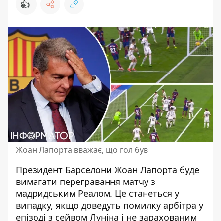
👍
Жоан Лапорта вважає, що гол був
Президент Барселони Жоан Лапорта буде
вимагати перегравання матчу з
мадридським Реалом. Це станеться у
випадку, якщо доведуть помилку арбітра у
епізоді з сейвом Луніна і не зарахованим