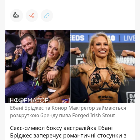
👍
Ебані Бріджес та Конор Макгрегор займаються
розкруткою бренду пива Forged Irish Stout
Секс-символ боксу австралійка Ебані
Бріджес заперечує романтичні стосунки з