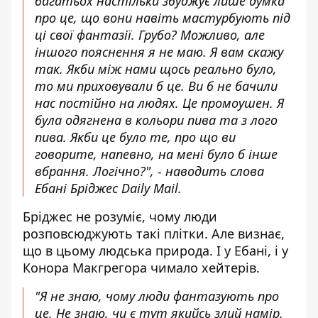
багатьох настільки збуджує лише думка
про це, що вони навіть мастурбують під
ці свої фантазії. Грубо? Можливо, але
іншого пояснення я не маю. Я вам скажу
так. Якби між нами щось реально було,
то ми приховували б це. Ви б не бачили
нас постійно на людях. Це промоушен. Я
була одягнена в кольори пива та з лого
пива. Якби це було те, про що ви
говорите, напевно, на мені було б інше
вбрання. Логічно?", -
наводить слова
Ебані Бріджес
Daily Mail.
Бріджес не розуміє, чому люди
розповсюджують такі плітки. Але визнає,
що в цьому людська природа. І у Ебані, і у
Конора Макгрегора чимало хейтерів.
"Я не знаю, чому люди фантазують про
це. Не знаю, чи є тут якийсь злий намір.