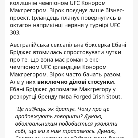
колишнім чемпіоном UFC Конором
Макгрегором. Зірок поєднує лише бізнес-
проект. Ірландець
планує повернутись в
октагон наприкінці червня
у турнірі UFC
303.
Австралійська сексапільна боксерка Ебані
Бріджес втомилась спростовувати чутки
про те, що вона має роман з екс-
чемпіоном UFC ірландцем Конором
Макгрегором. Зірок часто бачать разом.
Але у них
виключно ділові стосунки
.
Ебані Бріджес допомагає Макгрегору у
розкрутці бренду пива Forged Irish Stout.
"Це пи@ець, як дратує. Чому про це
продовжують говорити? Думаю,
вболівальникам подобається уявляти
собі, що ми з ним трахаємось. Думаю,