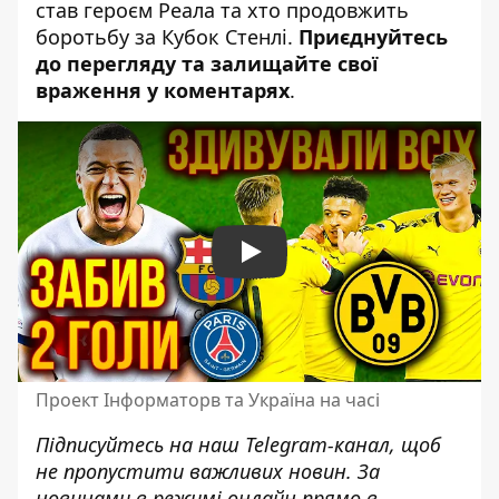
став героєм Реала та хто продовжить
боротьбу за Кубок Стенлі.
Приєднуйтесь
до перегляду та залищайте свої
враження у коментарях
.
Play
Проект Інформаторв та Україна на часі
Підписуйтесь на наш
Telegram-канал
, щоб
не пропустити важливих новин. За
новинами в режимі онлайн прямо в