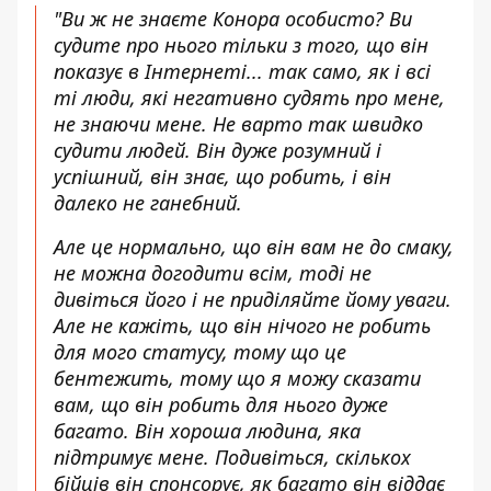
"Ви ж не знаєте Конора особисто? Ви
судите про нього тільки з того, що він
показує в Інтернеті... так само, як і всі
ті люди, які негативно судять про мене,
не знаючи мене. Не варто так швидко
судити людей. Він дуже розумний і
успішний, він знає, що робить, і він
далеко не ганебний.
Але це нормально, що він вам не до смаку,
не можна догодити всім, тоді не
дивіться його і не приділяйте йому уваги.
Але не кажіть, що він нічого не робить
для мого статусу, тому що це
бентежить, тому що я можу сказати
вам, що він робить для нього дуже
багато. Він хороша людина, яка
підтримує мене. Подивіться, скількох
бійців він спонсорує, як багато він віддає