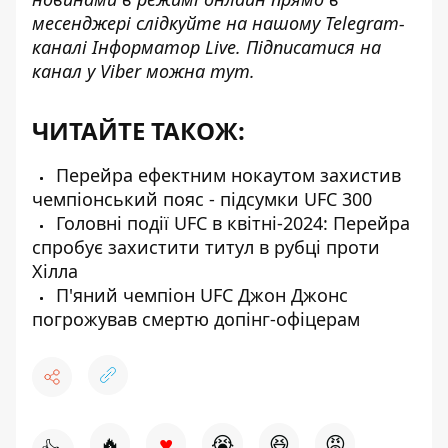
месенджері слідкуйте на нашому Telegram-
каналі І
нформатор Live
. Підписатися на
канал у Viber можна
тут
.
ЧИТАЙТЕ ТАКОЖ:
Перейра ефектним нокаутом захистив
чемпіoнський пояс - підсумки UFC 300
Головні події UFC в квітні-2024: Перейра
спробує захистити титул в рубці проти
Хілла
П'яний чемпіон UFC Джон Джонс
погрожував смертю допінг-офіцерам
♥
🔥
😭
😆
😡